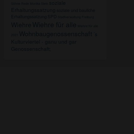
soziale
Söhne
Rede Monika Stein
Erhaltungssatzung
soziale und bauliche
Erhaltungssatzung
SPD
Stadtverwaltung Freiburg
Wiehre für alle
Wiehre
Wiehre für alle
Wohnbaugenossenschaft
´s
2021
Kulturviertel - ganu und gar
Genossenschaft;