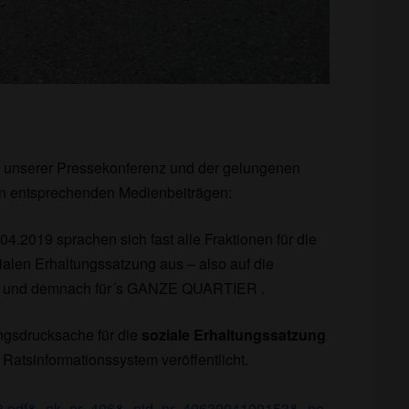
h unserer Pressekonferenz und der gelungenen
n entsprechenden Medienbeiträgen:
4.2019 sprachen sich fast alle Fraktionen für die
alen Erhaltungssatzung aus – also auf die
 – und demnach für´s GANZE QUARTIER .
ngsdrucksache für die
soziale Erhaltungssatzung
Ratsinformationssystem veröffentlicht.
3.pdf&_nk_nr=406&_nid_nr=4063004100153&_ne