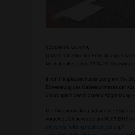
[Update 05.05.2019]
Update der aktuellen Entwicklungen nac
Menschenkette vom 26.04.2019 sowie de
In der Hauptausschusssitzung am Mo, 29.0
Erweiterung des Gebietsumrisses der sozi
ursprünglich beschlossene Abgrenzung
Die Stadtverwaltung hat nun die Ergänzu
vorgelegt. Diese wurde am 03.05.2019 im 
(
https://ris.freiburg.de/show_pdf.php?
_typ_432=vorl&_doc_n1=406300410015