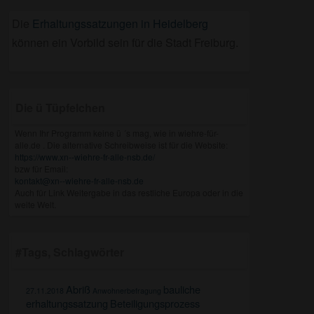
Die
Erhaltungssatzungen in Heidelberg
können ein Vorbild sein für die Stadt Freiburg.
Die ü Tüpfelchen
Wenn Ihr Programm keine ü ´s mag, wie in wiehre-für-
alle.de . Die alternative Schreibweise ist für die Website:
https://www.xn--wiehre-fr-alle-nsb.de/
bzw für Email:
kontakt@xn--wiehre-fr-alle-nsb.de
Auch für Link Weitergabe in das restliche Europa oder in die
weite Welt.
#Tags, Schlagwörter
Abriß
bauliche
27.11.2018
Anwohnerbefragung
erhaltungssatzung
Beteiligungsprozess