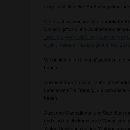
Insgesamt also eine Ergänzungsdrucksac
Die Beschlussvorlage für die
bauliche E
Dreikönigstraße und Quäkerstraße findet 
_typ_432=vorl&_doc_n1=406110310011
u_dok=&status=1&sitzungsnummer=201
Wir danken allen UnterstützerInnen, die
haben.
Anwesend waren auch zahlreiche Stadträ
Lebenswert/Für Freiburg, die sich alle f
haben.
Auch den Stadträtinnen und Stadträten da
und sind auf die kommende Woche sehr 
Vielen Dank auch an den Mieterbeiratsvor