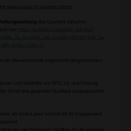
he nahezu ganz in unserem Sinne!
rhaltungssatzung
des Quartiers zwischen
sich hier:
https://ris.freiburg.de/show_pdf.php?
0.pdf&_nk_nr=406&_nid_nr=4061103100110&_ne
9-GR-187&x=13&y=11
 bei der Menschenkette mitgemacht (teilgenommen)
tinnen und Stadträte von SPD, UL und Freiburg
ür den Erhalt des gesamten Quartiers ausgesprochen
nken wir erneut ganz herzlich für ihr Engagement
gespannt.
sitzenden der Freiburger Stadtbau für die während