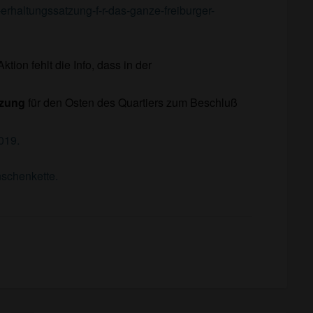
e-erhaltungssatzung-f-r-das-ganze-freiburger-
tion fehlt die Info, dass in der
tzung
für den Osten des Quartiers zum Beschluß
019.
nschenkette.