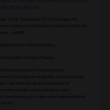
9-GR-187&x=18&y=15
).
r. 10/12, Gerwigplatz 5/7, Prinz-Eugen-Str.
n Grillparzer-Str./Quäkerstr./Adalbert-Stifter-Str.
ims – geprüft.
tädtebaulichen Notwendigkeiten.
nd folgenden wichtigen Passus:
führung eingehender Untersuchungen
deren Grundlage die endgültige Abgrenzung des
 dann das Merkmal der Erforderlichkeit im
genommen werden sollen, bei denen eine
nbevölkerung nicht oder (etwa aufgrund bereits
ten ist
.“