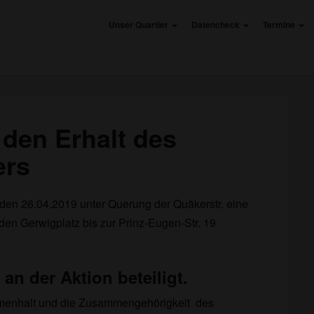
Unser Quartier
Datencheck
Termine
 den Erhalt des
Hand
in
ers
Hand
für
den
den 26.04.2019 unter Querung der Quäkerstr. eine
Erhalt
den Gerwigplatz bis zur Prinz-Eugen-Str. 19
des
gesamten
Quartiers
n der Aktion beteiligt.
ammenhalt und die Zusammengehörigkeit des