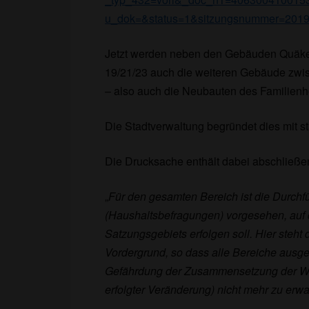
u_dok=&status=1&sitzungsnummer=201
Jetzt werden neben den Gebäuden Quäkerst
19/21/23 auch die weiteren Gebäude zwische
– also auch die Neubauten des Familienhe
Die Stadtverwaltung begründet dies mit s
Die Drucksache enthält dabei abschließe
„
Für den gesamten Bereich ist die Durch
(Haushaltsbefragungen) vorgesehen, auf 
Satzungsgebiets erfolgen soll. Hier steht
Vordergrund, so dass alle Bereiche aus
Gefährdung der Zusammensetzung der Woh
erfolgter Veränderung) nicht mehr zu erwar