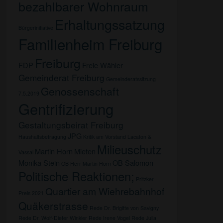
bezahlbarer Wohnraum
Erhaltungssatzung
Bürgerinitiative
Familienheim Freiburg
Freiburg
FDP
Freie Wähler
Gemeinderat Freiburg
Gemeinderatssitzung
Genossenschaft
7.5.2019
Gentrifizierung
Gestaltungsbeirat Freiburg
JPG
Haushaltsbefragung
Kritik am Vorstand
Lacaton &
Milieuschutz
Martin Horn
Mieten
Vassal
Monika Stein
OB Salomon
OB Herr Martin Horn
Politische Reaktionen;
Pritzker
Quartier am Wiehrebahnhof
Preis 2021
Quäkerstrasse
Rede Dr. Brigitte von Savigny
Rede Dr. Wolf-Dieter Winkler
Rede Irene Vogel
Rede Julia