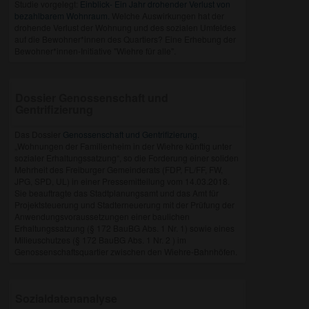
Studie vorgelegt:
Einblick- Ein Jahr drohender Verlust von
bezahlbarem Wohnraum.
Welche Auswirkungen hat der
drohende Verlust der Wohnung und des sozialen Umfeldes
auf die Bewohner*innen des Quartiers? Eine Erhebung der
Bewohner*innen-Initiative "Wiehre für alle".
Dossier Genossenschaft und
Gentrifizierung
Das Dossier
Genossenschaft und Gentrifizierung
.
„Wohnungen der Familienheim in der Wiehre künftig unter
sozialer Erhaltungssatzung“, so die Forderung einer soliden
Mehrheit des Freiburger Gemeinderats (FDP, FL/FF, FW,
JPG, SPD, UL) in einer Pressemitteilung vom 14.03.2018.
Sie beauftragte das Stadtplanungsamt und das Amt für
Projektsteuerung und Stadterneuerung mit der Prüfung der
Anwendungsvoraussetzungen einer baulichen
Erhaltungssatzung (§ 172 BauBG Abs. 1 Nr. 1) sowie eines
Milieuschutzes (§ 172 BauBG Abs. 1 Nr. 2 ) im
Genossenschaftsquartier zwischen den Wiehre-Bahnhöfen.
Sozialdatenanalyse