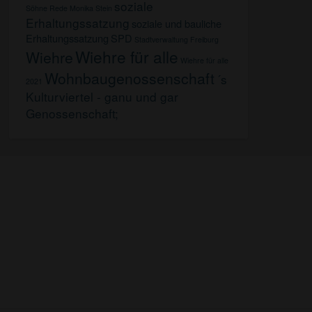
soziale
Söhne
Rede Monika Stein
Erhaltungssatzung
soziale und bauliche
Erhaltungssatzung
SPD
Stadtverwaltung Freiburg
Wiehre für alle
Wiehre
Wiehre für alle
Wohnbaugenossenschaft
´s
2021
Kulturviertel - ganu und gar
Genossenschaft;