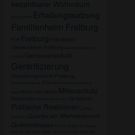
bezahlbarer Wohnraum
Erhaltungssatzung
Bürgerinitiative
Familienheim Freiburg
Freiburg
FDP
Freie Wähler
Gemeinderat Freiburg
Gemeinderatssitzung
Genossenschaft
7.5.2019
Gentrifizierung
Gestaltungsbeirat Freiburg
JPG
Haushaltsbefragung
Kritik am Vorstand
Lacaton &
Milieuschutz
Martin Horn
Mieten
Vassal
Monika Stein
OB Salomon
OB Herr Martin Horn
Politische Reaktionen;
Pritzker
Quartier am Wiehrebahnhof
Preis 2021
Quäkerstrasse
Rede Dr. Brigitte von Savigny
Rede Dr. Wolf-Dieter Winkler
Rede Irene Vogel
Rede Julia