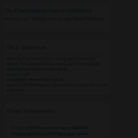
Die
Erhaltungssatzungen in Heidelberg
können ein Vorbild sein für die Stadt Freiburg.
Die ü Tüpfelchen
Wenn Ihr Programm keine ü ´s mag, wie in wiehre-für-
alle.de . Die alternative Schreibweise ist für die Website:
https://www.xn--wiehre-fr-alle-nsb.de/
bzw für Email:
kontakt@xn--wiehre-fr-alle-nsb.de
Auch für Link Weitergabe in das restliche Europa oder in die
weite Welt.
#Tags, Schlagwörter
Abriß
bauliche
27.11.2018
Anwohnerbefragung
erhaltungssatzung
Beteiligungsprozess