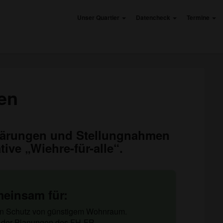
Unser Quartier
Datencheck
Termine
Pressemitteilungen
en
klärungen und Stellungnahmen
ive „Wiehre-für-alle“.
einsam für:
en Schutz von günstigem Wohnraum.
g der Planungen des FH-FR.