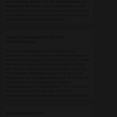
Studie vorgelegt:
Einblick- Ein Jahr drohender Verlust von
bezahlbarem Wohnraum.
Welche Auswirkungen hat der
drohende Verlust der Wohnung und des sozialen Umfeldes
auf die Bewohner*innen des Quartiers? Eine Erhebung der
Bewohner*innen-Initiative "Wiehre für alle".
Dossier Genossenschaft und
Gentrifizierung
Das Dossier
Genossenschaft und Gentrifizierung
.
„Wohnungen der Familienheim in der Wiehre künftig unter
sozialer Erhaltungssatzung“, so die Forderung einer soliden
Mehrheit des Freiburger Gemeinderats (FDP, FL/FF, FW,
JPG, SPD, UL) in einer Pressemitteilung vom 14.03.2018.
Sie beauftragte das Stadtplanungsamt und das Amt für
Projektsteuerung und Stadterneuerung mit der Prüfung der
Anwendungsvoraussetzungen einer baulichen
Erhaltungssatzung (§ 172 BauBG Abs. 1 Nr. 1) sowie eines
Milieuschutzes (§ 172 BauBG Abs. 1 Nr. 2 ) im
Genossenschaftsquartier zwischen den Wiehre-Bahnhöfen.
Sozialdatenanalyse