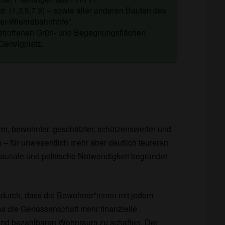
. (1,3,5,7,9) – sowie aller anderen Bauten des
ier-Wiehrebahnhöfe“.
betroffenen Grün- und Begegnungsflächen.
Gerwigplatz.
er, bewohnter, geschätzter, schützenswerter und
 für unwesentlich mehr aber deutlich teureren
 soziale und politische Notwendigkeit begründet
dadurch, dass die Bewohner*innen mit jedem
s die Genossenschaft mehr finanzielle
 und bezahlbaren Wohnraum zu schaffen. Der