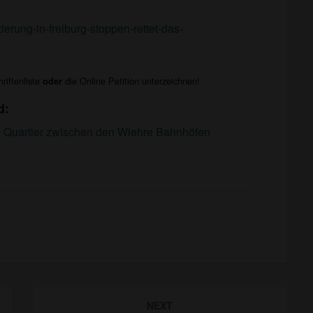
zierung-in-freiburg-stoppen-rettet-das-
riftenliste
die Online Petition unterzeichnen!
oder
d:
sere Quartier zwischen den Wiehre Bahnhöfen
NEXT