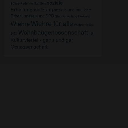
soziale
Söhne
Rede Monika Stein
Erhaltungssatzung
soziale und bauliche
Erhaltungssatzung
SPD
Stadtverwaltung Freiburg
Wiehre für alle
Wiehre
Wiehre für alle
Wohnbaugenossenschaft
´s
2021
Kulturviertel - ganu und gar
Genossenschaft;