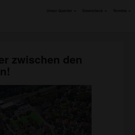
Unser Quartier
Datencheck
Termine
ier zwischen den
Rettet
das
n!
Quartier
zwischen
den
Wiehre
Bahnhöfen!