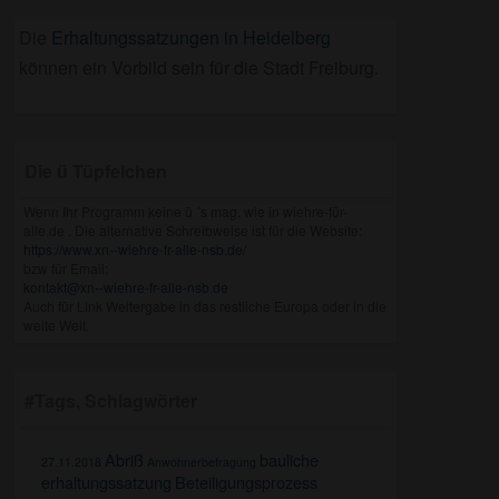
Die
Erhaltungssatzungen in Heidelberg
können ein Vorbild sein für die Stadt Freiburg.
Die ü Tüpfelchen
Wenn Ihr Programm keine ü ´s mag, wie in wiehre-für-
alle.de . Die alternative Schreibweise ist für die Website:
https://www.xn--wiehre-fr-alle-nsb.de/
bzw für Email:
kontakt@xn--wiehre-fr-alle-nsb.de
Auch für Link Weitergabe in das restliche Europa oder in die
weite Welt.
#Tags, Schlagwörter
Abriß
bauliche
27.11.2018
Anwohnerbefragung
erhaltungssatzung
Beteiligungsprozess