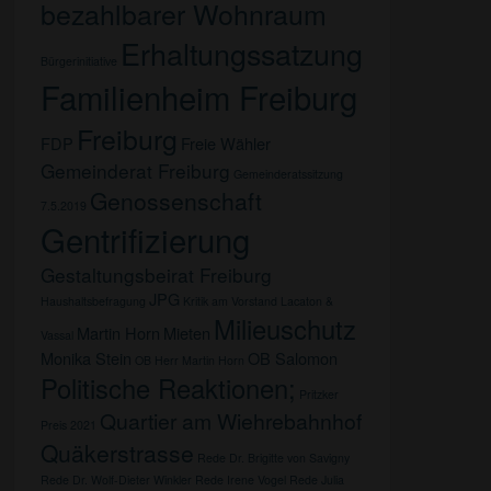
bezahlbarer Wohnraum
Erhaltungssatzung
Bürgerinitiative
Familienheim Freiburg
Freiburg
FDP
Freie Wähler
Gemeinderat Freiburg
Gemeinderatssitzung
Genossenschaft
7.5.2019
Gentrifizierung
Gestaltungsbeirat Freiburg
JPG
Haushaltsbefragung
Kritik am Vorstand
Lacaton &
Milieuschutz
Martin Horn
Mieten
Vassal
Monika Stein
OB Salomon
OB Herr Martin Horn
Politische Reaktionen;
Pritzker
Quartier am Wiehrebahnhof
Preis 2021
Quäkerstrasse
Rede Dr. Brigitte von Savigny
Rede Dr. Wolf-Dieter Winkler
Rede Irene Vogel
Rede Julia