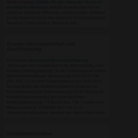
Studie vorgelegt:
Einblick- Ein Jahr drohender Verlust von
bezahlbarem Wohnraum.
Welche Auswirkungen hat der
drohende Verlust der Wohnung und des sozialen Umfeldes
auf die Bewohner*innen des Quartiers? Eine Erhebung der
Bewohner*innen-Initiative "Wiehre für alle".
Dossier Genossenschaft und
Gentrifizierung
Das Dossier
Genossenschaft und Gentrifizierung
.
„Wohnungen der Familienheim in der Wiehre künftig unter
sozialer Erhaltungssatzung“, so die Forderung einer soliden
Mehrheit des Freiburger Gemeinderats (FDP, FL/FF, FW,
JPG, SPD, UL) in einer Pressemitteilung vom 14.03.2018.
Sie beauftragte das Stadtplanungsamt und das Amt für
Projektsteuerung und Stadterneuerung mit der Prüfung der
Anwendungsvoraussetzungen einer baulichen
Erhaltungssatzung (§ 172 BauBG Abs. 1 Nr. 1) sowie eines
Milieuschutzes (§ 172 BauBG Abs. 1 Nr. 2 ) im
Genossenschaftsquartier zwischen den Wiehre-Bahnhöfen.
Sozialdatenanalyse