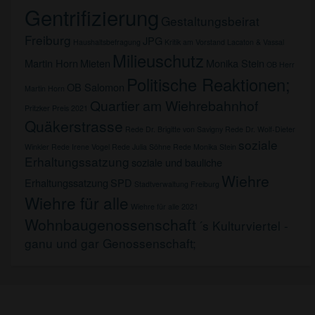
Gentrifizierung
Gestaltungsbeirat
Freiburg
JPG
Haushaltsbefragung
Kritik am Vorstand
Lacaton & Vassal
Milieuschutz
Martin Horn
Mieten
Monika Stein
OB Herr
Politische Reaktionen;
OB Salomon
Martin Horn
Quartier am Wiehrebahnhof
Pritzker Preis 2021
Quäkerstrasse
Rede Dr. Brigitte von Savigny
Rede Dr. Wolf-Dieter
soziale
Winkler
Rede Irene Vogel
Rede Julia Söhne
Rede Monika Stein
Erhaltungssatzung
soziale und bauliche
Wiehre
Erhaltungssatzung
SPD
Stadtverwaltung Freiburg
Wiehre für alle
Wiehre für alle 2021
Wohnbaugenossenschaft
´s Kulturviertel -
ganu und gar Genossenschaft;