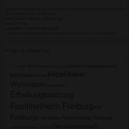
Wenn Ihr Programm keine ü ´s mag, wie in wiehre-für-alle.de . Die alternative
Schreibweise ist für die Website:
https://www.xn--wiehre-fr-alle-nsb.de/
bzw für Email:
kontakt@xn--wiehre-fr-alle-nsb.de
Auch für Link Weitergabe in das restliche Europa oder in die weite Welt.
#Tags, Schlagwörter
Abriß
bauliche erhaltungssatzung
27.11.2018
Anwohnerbefragung
bezahlbarer
Beteiligungsprozess
Wohnraum
Bürgerinitiative
Erhaltungssatzung
Familienheim Freiburg
FDP
Freiburg
Gemeinderat Freiburg
Freie Wähler
Genossenschaft
Gemeinderatssitzung 7.5.2019