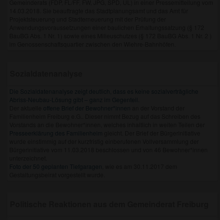
Gemeinderats (FDP, FL/FF, FW, JPG, SPD, UL) in einer Pressemitteilung vom
14.03.2018. Sie beauftragte das Stadtplanungsamt und das Amt für
Projektsteuerung und Stadterneuerung mit der Prüfung der
Anwendungsvoraussetzungen einer baulichen Erhaltungssatzung (§ 172
BauBG Abs. 1 Nr. 1) sowie eines Milieuschutzes (§ 172 BauBG Abs. 1 Nr. 2 )
im Genossenschaftsquartier zwischen den Wiehre-Bahnhöfen.
Sozialdatenanalyse
Die Sozialdatenanalyse zeigt deutlich, dass es keine sozialverträgliche
Abriss-Neubau-Lösung gibt – ganz im Gegenteil.
Der aktuelle
offene Brief der Bewohner*innen
an der Vorstand der
Familienheim Freiburg e.G.. Dieser nimmt Bezug auf das Schreiben des
Vorstands an die Bewohner*innen, welches inhaltlich in weiten Teilen der
Presseerklärung des Familienheim
gleicht. Der Brief der Bürgerinitiative
wurde einstimmig auf der kurzfristig einberufenen Vollversammlung der
Bürgerinitiative vom 11.03.2018 beschlossen und von 46 Bewohner*innen
unterzeichnet.
Foto der 50 geplanten Tiefgaragen
, wie es am 30.11.2017 dem
Gestaltungsbeirat vorgestellt wurde.
Politische Reaktionen aus dem Gemeinderat Freiburg