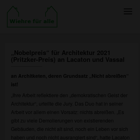
Toggle
Naviga
„Nobelpreis“ für Architektur 2021
„Nobelpreis“
(Pritzker-Preis) an Lacaton und Vassal
für
Architektur
2021
an Architketen, deren Grundsatz „Nicht abreißen“
(Pritzker-
ist!
Preis)
an
„Ihre Arbeit reflektiere den „demokratischen Geist der
Lacaton
Architektur“, urteilte die Jury. Das Duo hat in seiner
und
Arbeit vor allem einen Vorsatz: nichts abreißen. „Es
Vassal
gibt zu viele Demolierungen von existierenden
Gebäuden, die nicht alt sind, noch ein Leben vor sich
haben und noch nicht ausrangiert sind“, hatte Lacaton