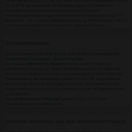
Gemeinderats (FDP, FL/FF, FW, JPG, SPD, UL) in einer Pressemitteilung vom
14.03.2018. Sie beauftragte das Stadtplanungsamt und das Amt für
Projektsteuerung und Stadterneuerung mit der Prüfung der
Anwendungsvoraussetzungen einer baulichen Erhaltungssatzung (§ 172
BauBG Abs. 1 Nr. 1) sowie eines Milieuschutzes (§ 172 BauBG Abs. 1 Nr. 2 )
im Genossenschaftsquartier zwischen den Wiehre-Bahnhöfen.
Sozialdatenanalyse
Die Sozialdatenanalyse zeigt deutlich, dass es keine sozialverträgliche
Abriss-Neubau-Lösung gibt – ganz im Gegenteil.
Der aktuelle
offene Brief der Bewohner*innen
an der Vorstand der
Familienheim Freiburg e.G.. Dieser nimmt Bezug auf das Schreiben des
Vorstands an die Bewohner*innen, welches inhaltlich in weiten Teilen der
Presseerklärung des Familienheim
gleicht. Der Brief der Bürgerinitiative
wurde einstimmig auf der kurzfristig einberufenen Vollversammlung der
Bürgerinitiative vom 11.03.2018 beschlossen und von 46 Bewohner*innen
unterzeichnet.
Foto der 50 geplanten Tiefgaragen
, wie es am 30.11.2017 dem
Gestaltungsbeirat vorgestellt wurde.
Politische Reaktionen aus dem Gemeinderat Freiburg
Im November 2018 gab es weitere interessante Stellungnahmen zur