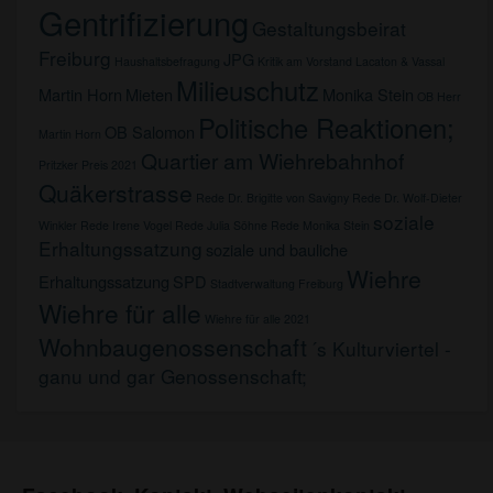
Gentrifizierung
Gestaltungsbeirat
Freiburg
JPG
Haushaltsbefragung
Kritik am Vorstand
Lacaton & Vassal
Milieuschutz
Martin Horn
Mieten
Monika Stein
OB Herr
Politische Reaktionen;
OB Salomon
Martin Horn
Quartier am Wiehrebahnhof
Pritzker Preis 2021
Quäkerstrasse
Rede Dr. Brigitte von Savigny
Rede Dr. Wolf-Dieter
soziale
Winkler
Rede Irene Vogel
Rede Julia Söhne
Rede Monika Stein
Erhaltungssatzung
soziale und bauliche
Wiehre
Erhaltungssatzung
SPD
Stadtverwaltung Freiburg
Wiehre für alle
Wiehre für alle 2021
Wohnbaugenossenschaft
´s Kulturviertel -
ganu und gar Genossenschaft;