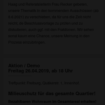
Haag und Referatsleiterin Frau Recker gebeten,
unsere Thematik in den kommenden Ausschüssen (ab
8.6.2021) zu verschieben, da für uns die Zeit nicht
reicht, de Beschlussvorlage zu prüfen und zu
diskutieren, auch ggf. mit den Fraktionen. Wir sehen
sonst kaum eine Chance, unsere Meinung in den
Prozess einzubringen.
Aktion / Demo
Aktion
Freitag 26.04.2019, ab 18 Uhr
/
Demo
Freitag
Treffpunkt: Freiburg, Quäkerstr. 1, Innenhof.
26.04.2019,
ab
Milieuschutz für das gesamte Quartier!
18
Uhr
Bezahlbaren Wohnraum im Gesamtareal erhalten!