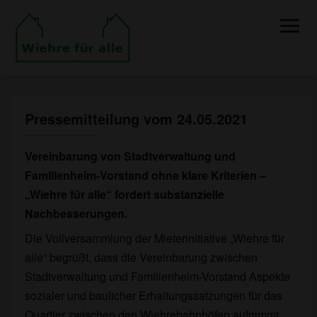
Toggle
Naviga
Pressemitteilung vom 24.05.2021
Pressemitteilung
vom
24.05.2021
Vereinbarung von Stadtverwaltung und
Familienheim-Vorstand ohne klare Kriterien –
„Wiehre für alle“ fordert substanzielle
Nachbesserungen.
Die Vollversammlung der Mieterinitiative „Wiehre für
alle“ begrüßt, dass die Vereinbarung zwischen
Stadtverwaltung und Familienheim-Vorstand Aspekte
sozialer und baulicher Erhaltungssatzungen für das
Quartier zwischen den Wiehrebahnhöfen aufnimmt.