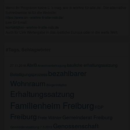
Wenn Ihr Programm keine ü ´s mag, wie in wiehre-für-alle.de . Die alternative
Schreibweise ist für die Website:
https://www.xn--wiehre-fr-alle-nsb.de/
bzw für Email:
kontakt@xn--wiehre-fr-alle-nsb.de
Auch für Link Weitergabe in das restliche Europa oder in die weite Welt.
#Tags, Schlagwörter
Abriß
bauliche erhaltungssatzung
27.11.2018
Anwohnerbefragung
bezahlbarer
Beteiligungsprozess
Wohnraum
Bürgerinitiative
Erhaltungssatzung
Familienheim Freiburg
FDP
Freiburg
Gemeinderat Freiburg
Freie Wähler
Genossenschaft
Gemeinderatssitzung 7.5.2019