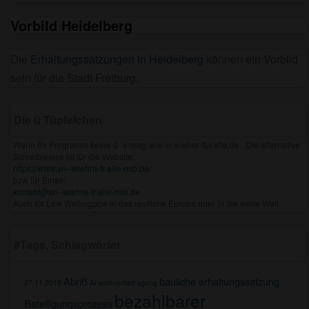
Vorbild Heidelberg
Die
Erhaltungssatzungen in Heidelberg
können ein Vorbild
sein für die Stadt Freiburg.
Die ü Tüpfelchen
Wenn Ihr Programm keine ü ´s mag, wie in wiehre-für-alle.de . Die alternative
Schreibweise ist für die Website:
https://www.xn--wiehre-fr-alle-nsb.de/
bzw für Email:
kontakt@xn--wiehre-fr-alle-nsb.de
Auch für Link Weitergabe in das restliche Europa oder in die weite Welt.
#Tags, Schlagwörter
Abriß
bauliche erhaltungssatzung
27.11.2018
Anwohnerbefragung
bezahlbarer
Beteiligungsprozess