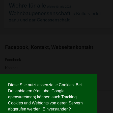
Wiehre für alle
Wiehre für alle 2021
Wohnbaugenossenschaft
´s Kulturviertel -
ganu und gar Genossenschaft;
Facebook, Kontakt, Webseitenkontakt
Facebook
Kontakt
Kontakt-Website, Impressum
Diese Site nutzt essenzielle Cookies. Bei
Drittanbietern (Youtube, Google,
openstreetmap) können auch Tracking
© 2026 Wiehre für alle
Cookies und Webfonts von deren Servern
Website:
www.bertold.com
Impressum
abgerufen werden. Einverstanden?