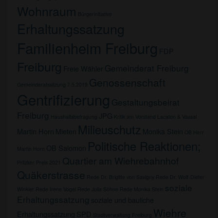
Wohnraum
Bürgerinitiative
Erhaltungssatzung
Familienheim Freiburg
FDP
Freiburg
Gemeinderat Freiburg
Freie Wähler
Genossenschaft
Gemeinderatssitzung 7.5.2019
Gentrifizierung
Gestaltungsbeirat
Freiburg
JPG
Haushaltsbefragung
Kritik am Vorstand
Lacaton & Vassal
Milieuschutz
Martin Horn
Mieten
Monika Stein
OB Herr
Politische Reaktionen;
OB Salomon
Martin Horn
Quartier am Wiehrebahnhof
Pritzker Preis 2021
Quäkerstrasse
Rede Dr. Brigitte von Savigny
Rede Dr. Wolf-Dieter
soziale
Winkler
Rede Irene Vogel
Rede Julia Söhne
Rede Monika Stein
Erhaltungssatzung
soziale und bauliche
Wiehre
Erhaltungssatzung
SPD
Stadtverwaltung Freiburg