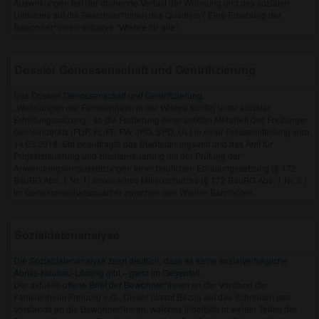
Auswirkungen hat der drohende Verlust der Wohnung und des sozialen
Umfeldes auf die Bewohner*innen des Quartiers? Eine Erhebung der
Bewohner*innen-Initiative "Wiehre für alle".
Dossier Genossenschaft und Gentrifizierung
Das Dossier
Genossenschaft und Gentrifizierung
.
„Wohnungen der Familienheim in der Wiehre künftig unter sozialer
Erhaltungssatzung“, so die Forderung einer soliden Mehrheit des Freiburger
Gemeinderats (FDP, FL/FF, FW, JPG, SPD, UL) in einer Pressemitteilung vom
14.03.2018. Sie beauftragte das Stadtplanungsamt und das Amt für
Projektsteuerung und Stadterneuerung mit der Prüfung der
Anwendungsvoraussetzungen einer baulichen Erhaltungssatzung (§ 172
BauBG Abs. 1 Nr. 1) sowie eines Milieuschutzes (§ 172 BauBG Abs. 1 Nr. 2 )
im Genossenschaftsquartier zwischen den Wiehre-Bahnhöfen.
Sozialdatenanalyse
Die Sozialdatenanalyse zeigt deutlich, dass es keine sozialverträgliche
Abriss-Neubau-Lösung gibt – ganz im Gegenteil.
Der aktuelle
offene Brief der Bewohner*innen
an der Vorstand der
Familienheim Freiburg e.G.. Dieser nimmt Bezug auf das Schreiben des
Vorstands an die Bewohner*innen, welches inhaltlich in weiten Teilen der