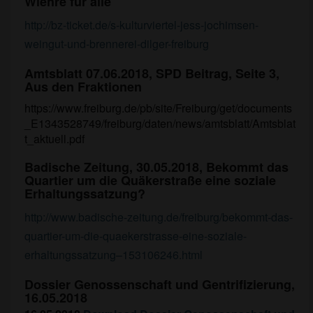
Wiehre für alle
http://bz-ticket.de/s-kulturviertel-jess-jochimsen-
weingut-und-brennerei-dilger-freiburg
Amtsblatt 07.06.2018, SPD Beitrag, Seite 3,
Aus den Fraktionen
https://www.freiburg.de/pb/site/Freiburg/get/documents
_E1343528749/freiburg/daten/news/amtsblatt/Amtsblat
t_aktuell.pdf
Badische Zeitung, 30.05.2018, Bekommt das
Quartier um die Quäkerstraße eine soziale
Erhaltungssatzung?
http://www.badische-zeitung.de/freiburg/bekommt-das-
quartier-um-die-quaekerstrasse-eine-soziale-
erhaltungssatzung–153106246.html
Dossier Genossenschaft und Gentrifizierung,
16.05.2018