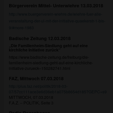
Bürgerverein Mittel- Unterwiehre 13.03.2018
http://www.buergerverein-wiehre.de/wiehre-fuer-alle-
veranstaltung-der-ul-mit-der-initiative-quaekerstr-1-bis-
9/#more-1983
Badische Zeitung 12.03.2018
„Die Familienheim-Siedlung geht auf eine
kirchliche Initiative zurück“
https://www.badische-zeitung.de/freiburg/die-
familienheim-siedlung-geht-auf-eine-kirchliche-
initiative-zurueck–150282741.html
FAZ, Mittwoch 07.03.2018
http://plus.faz.net/politik/2018-03-
07/57cc111ace3e6d36eb1a075b8654d185?GEPC=s9
MITTWOCH, 07.03.2018
F.A.Z. – POLITIK, Seite 3