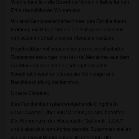
Wiehre für alle – die Bewohner*innen Initiative für den
für
Erhalt bezahlbaren Wohnraums.
den
Erhalt
Wir sind Genossenschaftler*innen des Familienheim
bezahlbaren
Freiburg und Bürger*innen, die sich gemeinsam für
Wohnraums
den sozialen Erhalt unseres Viertels einsetzen.
Regelmäßige Vollversammlungen mit wechselnden
Zusammensetzungen von 60-100 Menschen aus dem
Quartier und regelmäßige sehr gut besuchte
Koordinationstreffen dienen der Meinungs- und
Beschlussbildung der Initiative.
Unsere Situation:
Das Familienheim plant weitgehende Eingriffe in
unser Quartier. Über 300 Wohnungen sind betroffen.
Die Wohnungen der Häuserzeile Quäkerstr. 1,3,5,7
und 9 sind akut vom Abriss bedroht. Zusammen stellen
wir uns dieser Wohnungspolitik entgegen, die