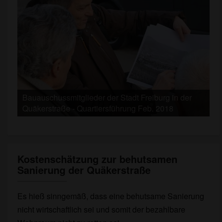
Bauauschussmitglieder der Stadt Freiburg in der
Bauauschussmitglieder der Stadt Freiburg in der
Quäkerstraße - Quartiersführung Feb. 2018
Quäkerstraße - Quartiersführung Feb. 2018
Kostenschätzung zur behutsamen
Kostenschätzung
Sanierung der Quäkerstraße
zur
behutsamen
Sanierung
Es hieß sinngemäß, dass eine behutsame Sanierung
der
nicht wirtschaftlich sei und somit der bezahlbare
Quäkerstraße