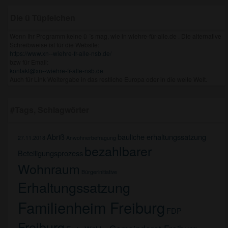
Die ü Tüpfelchen
Wenn Ihr Programm keine ü ´s mag, wie in wiehre-für-alle.de . Die alternative
Schreibweise ist für die Website:
https://www.xn--wiehre-fr-alle-nsb.de/
bzw für Email:
kontakt@xn--wiehre-fr-alle-nsb.de
Auch für Link Weitergabe in das restliche Europa oder in die weite Welt.
#Tags, Schlagwörter
Abriß
bauliche erhaltungssatzung
27.11.2018
Anwohnerbefragung
bezahlbarer
Beteiligungsprozess
Wohnraum
Bürgerinitiative
Erhaltungssatzung
Familienheim Freiburg
FDP
Freiburg