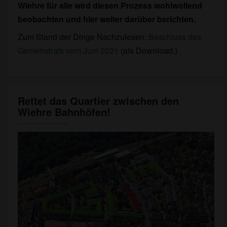
Wiehre für alle wird diesen Prozess wohlwollend
beobachten und hier weiter darüber berichten.
Zum Stand der Dinge Nachzulesen:
Beschluss des
Gemeindrats vom Juni 2021
(als Download.)
Rettet das Quartier zwischen den
Rettet
Wiehre Bahnhöfen!
das
Quartier
zwischen
den
Wiehre
Bahnhöfen!