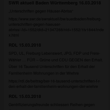
SWR aktuell Baden Württemberg 16.03.2018
„Unterschriften gegen Häuser-Abriss“
https://www.swr.de/swraktuell/bw/suedbaden/freiburg-
unterschriften-gegen-haeuser-
abriss/-/id=1552/did=21347288/nid=1552/1tv1844/inde
x.html
RDL 15.03.2018
SPD, UL, Freiburg Lebenswert, JPG, FDP und Freie-
Wähler … FÜR – Grüne und CDU GEGEN den Erhalt.
Über 16 Tausend Unterschriften für den Erhalt der
Familienheim Wohnungen in der Wiehre
https://rdl.de/beitrag/ber-16-tausend-unterschriften-f-r-
den-erhalt-der-familienheim-wohnungen-der-wiehre
RDL 15.03.2018
Gentrifizierungsfreunde schliessen Reihen gegen