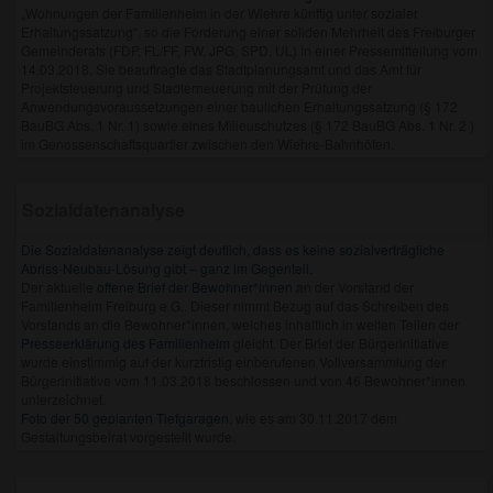
„Wohnungen der Familienheim in der Wiehre künftig unter sozialer
Erhaltungssatzung“, so die Forderung einer soliden Mehrheit des Freiburger
Gemeinderats (FDP, FL/FF, FW, JPG, SPD, UL) in einer Pressemitteilung vom
14.03.2018. Sie beauftragte das Stadtplanungsamt und das Amt für
Projektsteuerung und Stadterneuerung mit der Prüfung der
Anwendungsvoraussetzungen einer baulichen Erhaltungssatzung (§ 172
BauBG Abs. 1 Nr. 1) sowie eines Milieuschutzes (§ 172 BauBG Abs. 1 Nr. 2 )
im Genossenschaftsquartier zwischen den Wiehre-Bahnhöfen.
Sozialdatenanalyse
Die Sozialdatenanalyse zeigt deutlich, dass es keine sozialverträgliche
Abriss-Neubau-Lösung gibt – ganz im Gegenteil.
Der aktuelle
offene Brief der Bewohner*innen
an der Vorstand der
Familienheim Freiburg e.G.. Dieser nimmt Bezug auf das Schreiben des
Vorstands an die Bewohner*innen, welches inhaltlich in weiten Teilen der
Presseerklärung des Familienheim
gleicht. Der Brief der Bürgerinitiative
wurde einstimmig auf der kurzfristig einberufenen Vollversammlung der
Bürgerinitiative vom 11.03.2018 beschlossen und von 46 Bewohner*innen
unterzeichnet.
Foto der 50 geplanten Tiefgaragen
, wie es am 30.11.2017 dem
Gestaltungsbeirat vorgestellt wurde.