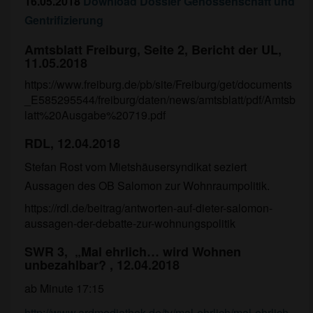
16.05.2018
Download Dossier Genossenschaft und
Gentrifizierung
Amtsblatt Freiburg, Seite 2, Bericht der UL,
11.05.2018
https://www.freiburg.de/pb/site/Freiburg/get/documents
_E585295544/freiburg/daten/news/amtsblatt/pdf/Amtsb
latt%20Ausgabe%20719.pdf
RDL, 12.04.2018
Stefan Rost vom Mietshäusersyndikat seziert
Aussagen des OB Salomon zur Wohnraumpolitik.
https://rdl.de/beitrag/antworten-auf-dieter-salomon-
aussagen-der-debatte-zur-wohnungspolitik
SWR 3, „Mal ehrlich… wird Wohnen
unbezahlbar? , 12.04.2018
ab Minute 17:15
http://www.ardmediathek.de/tv/mal-ehrlich/mal-ehrlich-