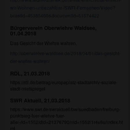
wir-Wohnen-unbezahlbar-/SWR-Fernsehen/Video?
bcastId=45385460&documentId=51574422
Bürgerverein Oberwiehre Waldsee,
01.04.2018
Das Gesicht der Wiehre wahren.
http://oberwiehre-waldsee.de/2018/04/01/das-gesicht-
der-wiehre-wahren/
RDL, 21.03.2018
https://rdl.de/beitrag/europaplatz-stadtarchiv-soziale-
stadt-mietspiegel
SWR Aktuell, 21.03.2018
https://www.swr.de/swraktuell/bw/suedbaden/freiburg-
punktsieg-fuer-wiehre-fuer-
alle/-/id=1552/did=21376790/nid=1552/1r4v8u/index.ht
ml