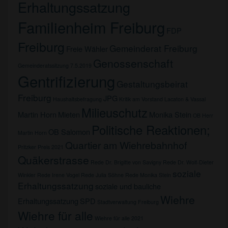
Erhaltungssatzung
Familienheim Freiburg
FDP
Freiburg
Gemeinderat Freiburg
Freie Wähler
Genossenschaft
Gemeinderatssitzung 7.5.2019
Gentrifizierung
Gestaltungsbeirat
Freiburg
JPG
Haushaltsbefragung
Kritik am Vorstand
Lacaton & Vassal
Milieuschutz
Martin Horn
Mieten
Monika Stein
OB Herr
Politische Reaktionen;
OB Salomon
Martin Horn
Quartier am Wiehrebahnhof
Pritzker Preis 2021
Quäkerstrasse
Rede Dr. Brigitte von Savigny
Rede Dr. Wolf-Dieter
soziale
Winkler
Rede Irene Vogel
Rede Julia Söhne
Rede Monika Stein
Erhaltungssatzung
soziale und bauliche
Wiehre
Erhaltungssatzung
SPD
Stadtverwaltung Freiburg
Wiehre für alle
Wiehre für alle 2021