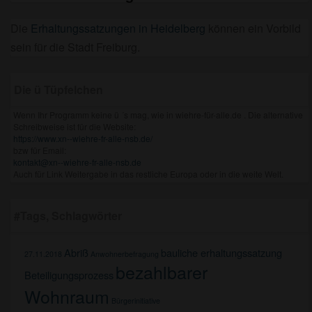
Die
Erhaltungssatzungen in Heidelberg
können ein Vorbild
sein für die Stadt Freiburg.
Die ü Tüpfelchen
Wenn Ihr Programm keine ü ´s mag, wie in wiehre-für-alle.de . Die alternative
Schreibweise ist für die Website:
https://www.xn--wiehre-fr-alle-nsb.de/
bzw für Email:
kontakt@xn--wiehre-fr-alle-nsb.de
Auch für Link Weitergabe in das restliche Europa oder in die weite Welt.
#Tags, Schlagwörter
Abriß
bauliche erhaltungssatzung
27.11.2018
Anwohnerbefragung
bezahlbarer
Beteiligungsprozess
Wohnraum
Bürgerinitiative