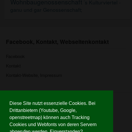
Wohnbaugenossenschaft
´s Kulturviertel -
ganu und gar Genossenschaft;
Facebook, Kontakt, Webseitenkontakt
Facebook
Kontakt
Kontakt-Website, Impressum
© 2026 Wiehre für alle
Diese Site nutzt essenzielle Cookies. Bei
Website:
www.bertold.com
Drittanbietern (Youtube, Google,
Impressum
openstreetmap) können auch Tracking
Credits
Cookies und Webfonts von deren Servern
Datenschutzerklaerung
abgerufen werden. Einverstanden?