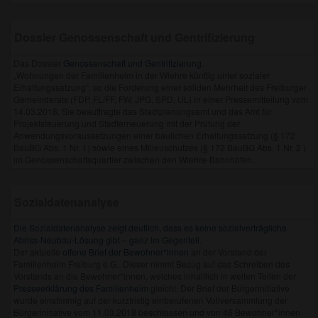
Dossier Genossenschaft und Gentrifizierung
Das Dossier
Genossenschaft und Gentrifizierung
.
„Wohnungen der Familienheim in der Wiehre künftig unter sozialer
Erhaltungssatzung“, so die Forderung einer soliden Mehrheit des Freiburger
Gemeinderats (FDP, FL/FF, FW, JPG, SPD, UL) in einer Pressemitteilung vom
14.03.2018. Sie beauftragte das Stadtplanungsamt und das Amt für
Projektsteuerung und Stadterneuerung mit der Prüfung der
Anwendungsvoraussetzungen einer baulichen Erhaltungssatzung (§ 172
BauBG Abs. 1 Nr. 1) sowie eines Milieuschutzes (§ 172 BauBG Abs. 1 Nr. 2 )
im Genossenschaftsquartier zwischen den Wiehre-Bahnhöfen.
Sozialdatenanalyse
Die Sozialdatenanalyse zeigt deutlich, dass es keine sozialverträgliche
Abriss-Neubau-Lösung gibt – ganz im Gegenteil.
Der aktuelle
offene Brief der Bewohner*innen
an der Vorstand der
Familienheim Freiburg e.G.. Dieser nimmt Bezug auf das Schreiben des
Vorstands an die Bewohner*innen, welches inhaltlich in weiten Teilen der
Presseerklärung des Familienheim
gleicht. Der Brief der Bürgerinitiative
wurde einstimmig auf der kurzfristig einberufenen Vollversammlung der
Bürgerinitiative vom 11.03.2018 beschlossen und von 46 Bewohner*innen