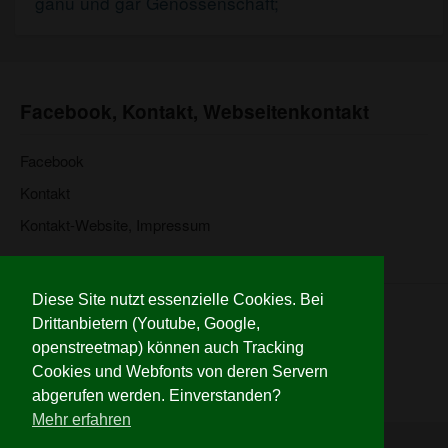
ganu und gar Genossenschaft;
Facebook, Kontakt, Webseitenkontakt
Facebook
Kontakt
Kontakt-Website, Impressum
Diese Site nutzt essenzielle Cookies. Bei
© 2026 Wiehre für alle
Drittanbietern (Youtube, Google,
Website:
www.bertold.com
openstreetmap) können auch Tracking
Impressum
Cookies und Webfonts von deren Servern
Credits
abgerufen werden. Einverstanden?
Datenschutzerklaerung
Mehr erfahren