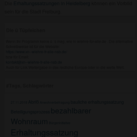
Die
Erhaltungssatzungen in Heidelberg
können ein Vorbild
sein für die Stadt Freiburg.
Die ü Tüpfelchen
Wenn Ihr Programm keine ü ´s mag, wie in wiehre-für-alle.de . Die alternative
Schreibweise ist für die Website:
https://www.xn--wiehre-fr-alle-nsb.de/
bzw für Email:
kontakt@xn--wiehre-fr-alle-nsb.de
Auch für Link Weitergabe in das restliche Europa oder in die weite Welt.
#Tags, Schlagwörter
Abriß
bauliche erhaltungssatzung
27.11.2018
Anwohnerbefragung
bezahlbarer
Beteiligungsprozess
Wohnraum
Bürgerinitiative
Erhaltungssatzung