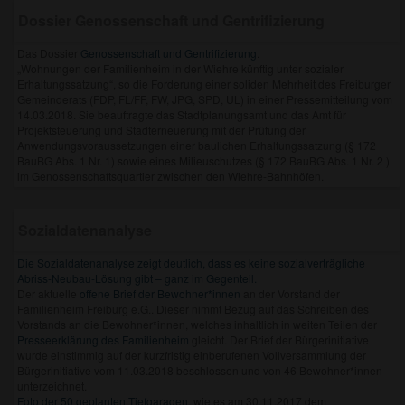
Dossier Genossenschaft und Gentrifizierung
Das Dossier
Genossenschaft und Gentrifizierung
.
„Wohnungen der Familienheim in der Wiehre künftig unter sozialer
Erhaltungssatzung“, so die Forderung einer soliden Mehrheit des Freiburger
Gemeinderats (FDP, FL/FF, FW, JPG, SPD, UL) in einer Pressemitteilung vom
14.03.2018. Sie beauftragte das Stadtplanungsamt und das Amt für
Projektsteuerung und Stadterneuerung mit der Prüfung der
Anwendungsvoraussetzungen einer baulichen Erhaltungssatzung (§ 172
BauBG Abs. 1 Nr. 1) sowie eines Milieuschutzes (§ 172 BauBG Abs. 1 Nr. 2 )
im Genossenschaftsquartier zwischen den Wiehre-Bahnhöfen.
Sozialdatenanalyse
Die Sozialdatenanalyse zeigt deutlich, dass es keine sozialverträgliche
Abriss-Neubau-Lösung gibt – ganz im Gegenteil.
Der aktuelle
offene Brief der Bewohner*innen
an der Vorstand der
Familienheim Freiburg e.G.. Dieser nimmt Bezug auf das Schreiben des
Vorstands an die Bewohner*innen, welches inhaltlich in weiten Teilen der
Presseerklärung des Familienheim
gleicht. Der Brief der Bürgerinitiative
wurde einstimmig auf der kurzfristig einberufenen Vollversammlung der
Bürgerinitiative vom 11.03.2018 beschlossen und von 46 Bewohner*innen
unterzeichnet.
Foto der 50 geplanten Tiefgaragen
, wie es am 30.11.2017 dem