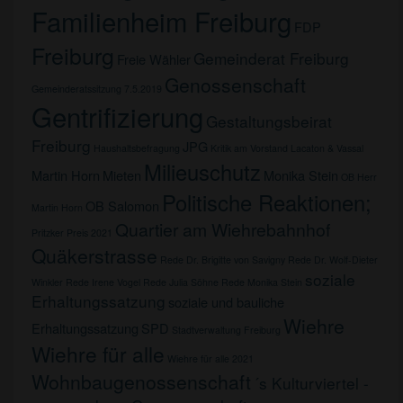
Familienheim Freiburg
FDP
Freiburg
Gemeinderat Freiburg
Freie Wähler
Genossenschaft
Gemeinderatssitzung 7.5.2019
Gentrifizierung
Gestaltungsbeirat
Freiburg
JPG
Haushaltsbefragung
Kritik am Vorstand
Lacaton & Vassal
Milieuschutz
Martin Horn
Mieten
Monika Stein
OB Herr
Politische Reaktionen;
OB Salomon
Martin Horn
Quartier am Wiehrebahnhof
Pritzker Preis 2021
Quäkerstrasse
Rede Dr. Brigitte von Savigny
Rede Dr. Wolf-Dieter
soziale
Winkler
Rede Irene Vogel
Rede Julia Söhne
Rede Monika Stein
Erhaltungssatzung
soziale und bauliche
Wiehre
Erhaltungssatzung
SPD
Stadtverwaltung Freiburg
Wiehre für alle
Wiehre für alle 2021
Wohnbaugenossenschaft
´s Kulturviertel -